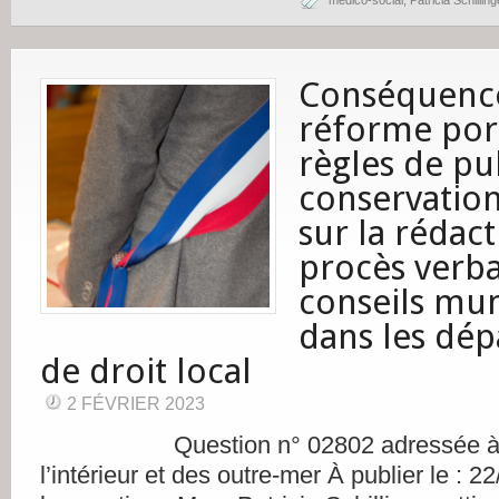
médico-social
,
Patricia Schilling
Conséquence
réforme port
règles de pub
conservation
sur la rédac
procès verb
conseils mu
dans les dé
de droit local
2 FÉVRIER 2023
Question n° 02802 adressée à M. 
l’intérieur et des outre-mer À publier le : 