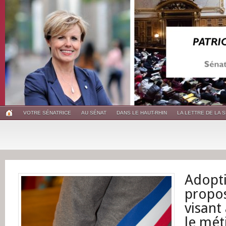
VOTRE SÉNATRICE
AU SÉNAT
DANS LE HAUT-RHIN
LA LETTRE DE LA 
Adopti
propos
visant 
le mét