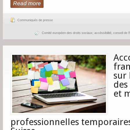
Read more
Communiqués de presse
Comité européen des droits sociaux; accèssibilité
,
conseil de l
Acco
fra
sur 
des 
et 
professionnelles temporaire