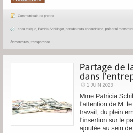
Communiqués de presse
choc toxique
,
Patricia Schillinger
,
pertubateurs endocriniens
,
précarité menstruel
élémentaires
,
transparence
Partage de l
dans l’entre
1 JUIN 2023
Mme Patricia Schill
l’attention de M. le
travail, du plein em
l’insertion sur le p
ajoutée au sein de 