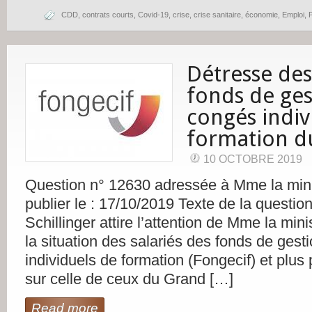
CDD
,
contrats courts
,
Covid-19
,
crise
,
crise sanitaire
,
économie
,
Emploi
,
P
Détresse des
fonds de ges
congés indiv
formation d
10 OCTOBRE 2019
Question n° 12630 adressée à Mme la minis
publier le : 17/10/2019 Texte de la questio
Schillinger attire l’attention de Mme la minis
la situation des salariés des fonds de ges
individuels de formation (Fongecif) et plus 
sur celle de ceux du Grand […]
Read more