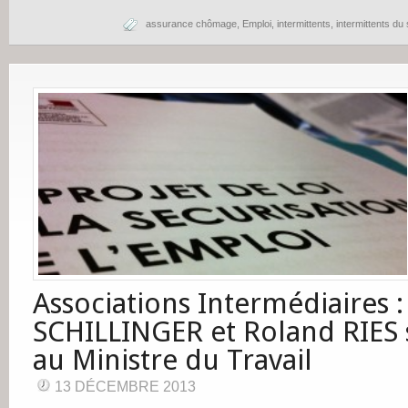
assurance chômage
,
Emploi
,
intermittents
,
intermittents du
Associations Intermédiaires : 
SCHILLINGER et Roland RIES 
au Ministre du Travail
13 DÉCEMBRE 2013