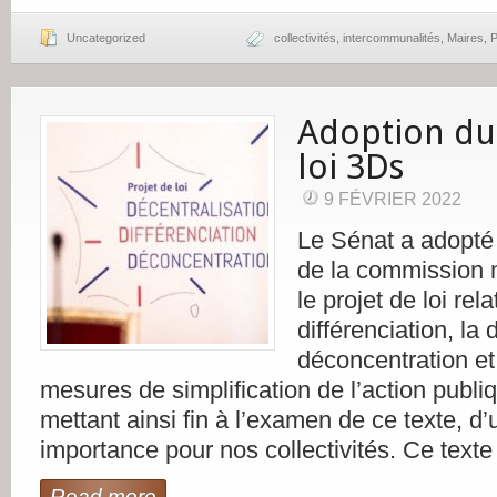
Uncategorized
collectivités
,
intercommunalités
,
Maires
,
P
Adoption du
loi 3Ds
9 FÉVRIER 2022
Le Sénat a adopté
de la commission m
le projet de loi relat
différenciation, la 
déconcentration et
mesures de simplification de l’action publiq
mettant ainsi fin à l’examen de ce texte, d
importance pour nos collectivités. Ce text
Read more