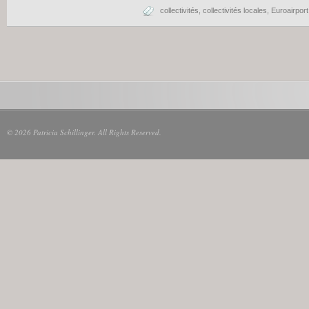
collectivités
,
collectivités locales
,
Euroairport
© 2026 Patricia Schillinger. All Rights Reserved.