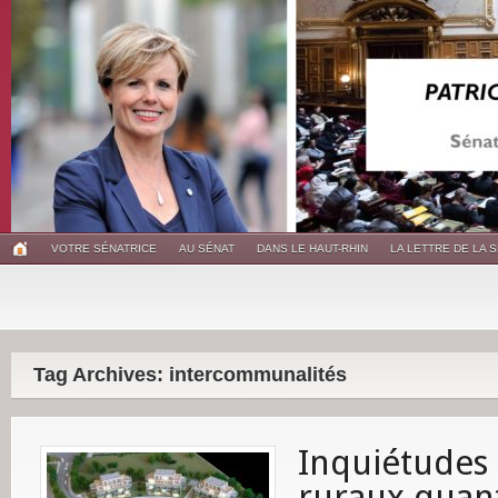
VOTRE SÉNATRICE
AU SÉNAT
DANS LE HAUT-RHIN
LA LETTRE DE LA 
Tag Archives: intercommunalités
Inquiétudes
ruraux quant