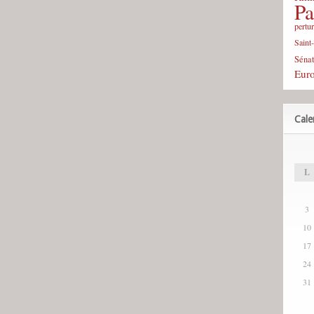
Pa
pertu
Saint
Sénat
Eur
Cale
L
3
10
17
24
31