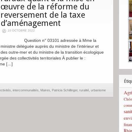
œuvre de la réforme du
reversement de la taxe
d’aménagement
10 OCTOBRE 2022
Question n° 03101 adressée à Mme la
ministre déléguée auprès du ministre de l’intérieur et
des outre-mer et du ministre de la transition écologique
gée des collectivités territoriales À publier le :
Mme […]
Étiq
ectivités
,
intercommunalités
,
Maires
,
Patricia Schillinger
,
ruralité
,
urbanisme
Agri
Chô
comm
sani
env
finan
Rhi