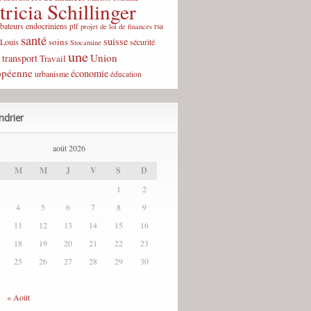
tricia Schillinger
rbateurs endocriniens
plf
rsa
projet de loi de finances
santé
suisse
soins
-Louis
sécurité
Stocamine
une
Union
transport
Travail
opéenne
économie
urbanisme
éducation
ndrier
août 2026
M
M
J
V
S
D
1
2
4
5
6
7
8
9
11
12
13
14
15
16
18
19
20
21
22
23
25
26
27
28
29
30
« Août