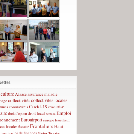
uettes
culture
Alsace
assurance maladie
collectivités
collectivités locales
mage
Covid-19
crise
coronavirus
unes
crise
Emploi
taire
droit local
droit d'option
ecotaxe
Euroairport
ironnement
europe
fessenheim
Frontaliers
Haut-
ces locales
fiscalité
n
loi de finances
insertion
Marisol Touraine