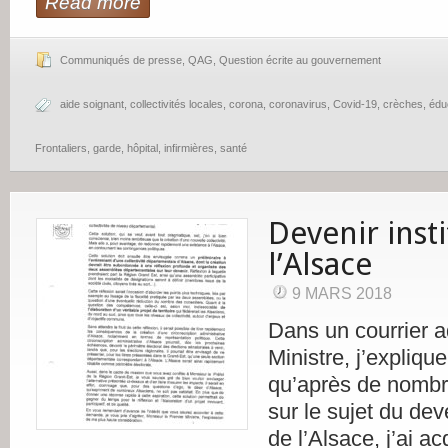
Read more
Communiqués de presse
,
QAG
,
Question écrite au gouvernement
aide soignant
,
collectivités locales
,
corona
,
coronavirus
,
Covid-19
,
crèches
,
édu
Frontaliers
,
garde
,
hôpital
,
infirmières
,
santé
Devenir inst
l’Alsace
9 MARS 2018
Dans un courrier 
Ministre, j’expliqu
qu’après de nombr
sur le sujet du deve
de l’Alsace, j’ai ac