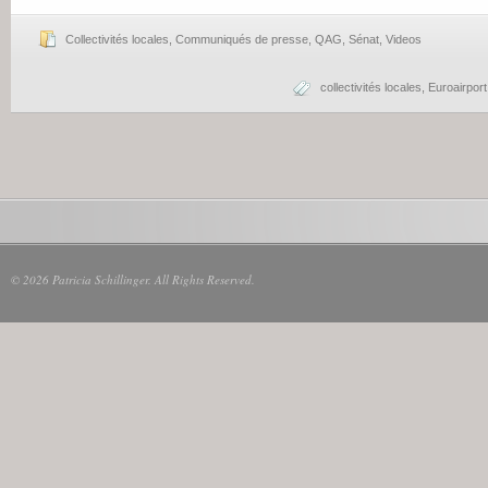
Collectivités locales
,
Communiqués de presse
,
QAG
,
Sénat
,
Videos
collectivités locales
,
Euroairport
© 2026 Patricia Schillinger. All Rights Reserved.