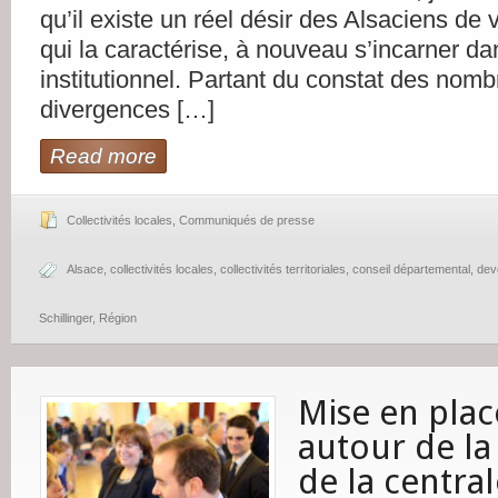
qu’il existe un réel désir des Alsaciens de v
qui la caractérise, à nouveau s’incarner d
institutionnel. Partant du constat des nom
divergences […]
Read more
Collectivités locales
,
Communiqués de presse
Alsace
,
collectivités locales
,
collectivités territoriales
,
conseil départemental
,
deve
Schillinger
,
Région
Mise en pla
autour de la
de la centra