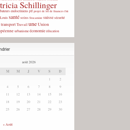
tricia Schillinger
rbateurs endocriniens
plf
rsa
projet de loi de finances
santé
suisse
soins
-Louis
sécurité
Stocamine
une
Union
transport
Travail
opéenne
économie
urbanisme
éducation
ndrier
août 2026
M
M
J
V
S
D
1
2
4
5
6
7
8
9
11
12
13
14
15
16
18
19
20
21
22
23
25
26
27
28
29
30
« Août