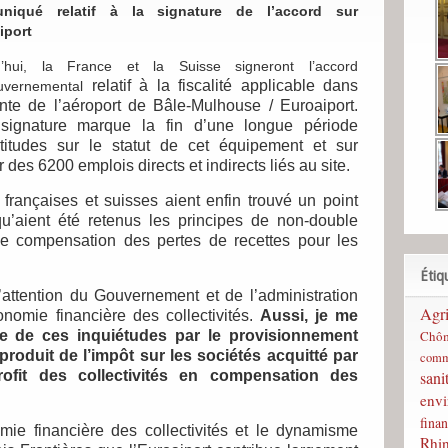
niqué relatif à la signature de l’accord sur
iport
d’hui, la France et la Suisse signeront l’accord
relatif à la fiscalité applicable dans
ouvernemental
inte de l’aéroport de Bâle-Mulhouse / Euroaiport.
 signature marque la fin d’une longue période
rtitudes sur le statut de cet équipement et sur
r des 6200 emplois directs et indirects liés au site.
 françaises et suisses aient enfin trouvé un point
u’aient été retenus les principes de non-double
de compensation des pertes de recettes pour les
Étiq
l’attention du Gouvernement et de l’administration
Agri
tonomie financière des collectivités.
Aussi, je me
Chô
te de ces inquiétudes par le provisionnement
roduit de l’impôt sur les sociétés acquitté par
comm
sani
rofit des collectivités en compensation des
env
finan
omie financière des collectivités et le dynamisme
Rhi