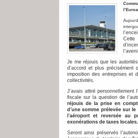
Commu
l’Euroa
Aujour
interg
l’ence
Cette
d’ince
l’aveni
Je me réjouis que les autorités
d’accord et plus précisément q
imposition des entreprises et 
collectivités.
J’avais attiré personnellement 
fiscale sur la question de l’au
réjouis de la prise en comp
d’une somme prélevée sur le p
l’aéroport et reversée au p
exonérations de taxes locales.
Seront ainsi préservés l’auton