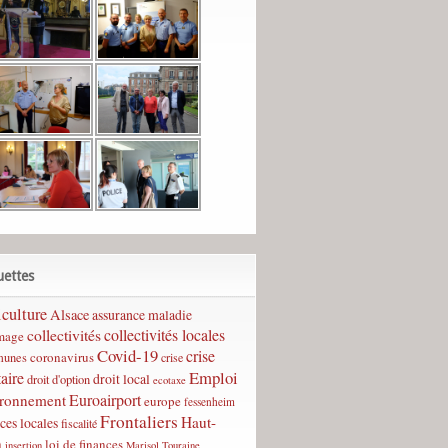
uettes
culture
Alsace
assurance maladie
collectivités
collectivités locales
mage
Covid-19
crise
coronavirus
unes
crise
Emploi
taire
droit local
droit d'option
ecotaxe
Euroairport
ironnement
europe
fessenheim
Frontaliers
Haut-
ces locales
fiscalité
n
loi de finances
insertion
Marisol Touraine