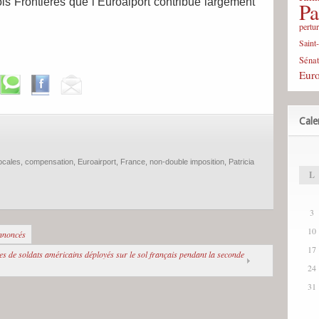
is Frontières que l’Euroaiport contribue largement
Pa
pertu
Saint
Sénat
Eur
Cale
locales
,
compensation
,
Euroairport
,
France
,
non-double imposition
,
Patricia
L
3
10
annoncés
17
illes de soldats américains déployés sur le sol français pendant la seconde
24
31