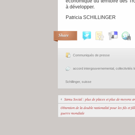
économique du territoire des Tro
à développer.
Patricia SCHILLINGER
Share
Communiqués de presse
accord intergouvernemental
,
collectivités 
Schillinger
,
suisse
Samu Social : plus de places et plus de moyens 
Obtention de la double nationalité pour les fils et f
guerre mondiale