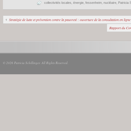
collectivités locales
,
énergie
,
fessenheim
,
nucléaire
,
Patricia S
Stratégie de lutte et prévention contre la pauvreté : ouverture de la consultation en ligne
Rapport du Cons
© 2026 Patricia Schillinger. All Rights Reserved.