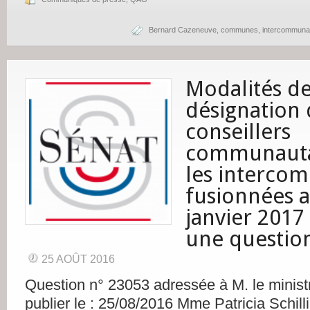
Bernard Cazeneuve
,
communes
,
intercommunal
Modalités d
désignation 
conseillers
communauta
les interco
fusionnées a
janvier 2017
une questio
25 AOÛT 2016
Question n° 23053 adressée à M. le ministre
publier le : 25/08/2016 Mme Patricia Schilli