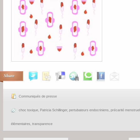
Share
Communiqués de presse
choc toxique
,
Patricia Schillinger
,
pertubateurs endocriniens
,
précarité menstruel
élémentaires
,
transparence