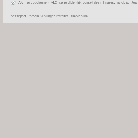
AAH
,
accouchement
,
ALD
,
carte d'identité
,
conseil des ministres
,
handicap
,
Jean
passepart
,
Patricia Schillinger
,
retraites
,
simplication