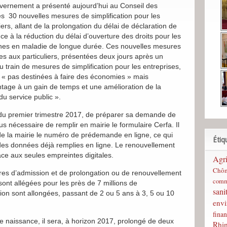
ernement a présenté aujourd’hui au Conseil des
es 30 nouvelles mesures de simplification pour les
liers, allant de la prolongation du délai de déclaration de
ce à la réduction du délai d’ouverture des droits pour les
nes en maladie de longue durée. Ces nouvelles mesures
es aux particuliers, présentées deux jours après un
 train de mesures de simplification pour les entreprises,
 « pas destinées à faire des économies » mais
tage à un gain de temps et une amélioration de la
du service public ».
on du premier trimestre 2017, de préparer sa demande de
plus nécessaire de remplir en mairie le formulaire Cerfa. Il
e la mairie le numéro de prédemande en ligne, ce qui
Étiq
des données déjà remplies en ligne. Le renouvellement
râce aux seules empreintes digitales.
Agri
Chô
es d’admission et de prolongation ou de renouvellement
comm
ont allégées pour les près de 7 millions de
sani
ion sont allongées, passant de 2 ou 5 ans à 3, 5 ou 10
env
finan
e naissance, il sera, à horizon 2017, prolongé de deux
Rhi