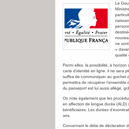
Le Gouv
Ministr
particu
naissan
person
destiné
nouveau
ne sont
« davan
qualité 
Parmi elles, la possibilité, à horiz
carte d’identité en ligne: il ne sera 
suffira de communiquer au guichet d
permettra de récupérer l’ensemble 
du passeport est lui aussi allégé, g
On note également que les procédur
en affection de longue durée (ALD) s
bénéficiaires. Les durées d’exonérat
ans.
Concernant le délai de déclaration d