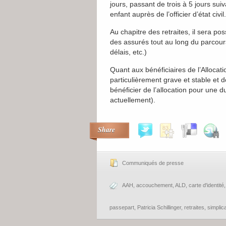
jours, passant de trois à 5 jours su
enfant auprès de l’officier d’état civil.
Au chapitre des retraites, il sera pos
des assurés tout au long du parcour
délais, etc.)
Quant aux bénéficiaires de l’Allocat
particulièrement grave et stable et d
bénéficier de l’allocation pour une 
actuellement).
Share
Communiqués de presse
AAH
,
accouchement
,
ALD
,
carte d'identité
passepart
,
Patricia Schillinger
,
retraites
,
simplic