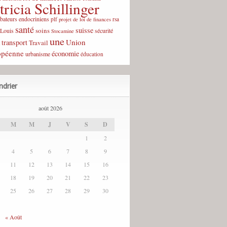
tricia Schillinger
rbateurs endocriniens
plf
rsa
projet de loi de finances
santé
suisse
soins
-Louis
sécurité
Stocamine
une
Union
transport
Travail
opéenne
économie
urbanisme
éducation
ndrier
août 2026
M
M
J
V
S
D
1
2
4
5
6
7
8
9
11
12
13
14
15
16
18
19
20
21
22
23
25
26
27
28
29
30
« Août