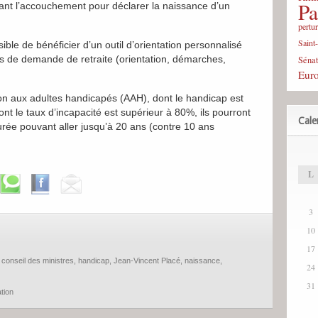
Pa
ivant l’accouchement pour déclarer la naissance d’un
pertu
Saint
sible de bénéficier d’un outil d’orientation personnalisé
s de demande de retraite (orientation, démarches,
Sénat
Eur
ion aux adultes handicapés (AAH), dont le handicap est
ont le taux d’incapacité est supérieur à 80%, ils pourront
Cale
durée pouvant aller jusqu’à 20 ans (contre 10 ans
L
3
10
17
,
conseil des ministres
,
handicap
,
Jean-Vincent Placé
,
naissance
,
24
31
ation