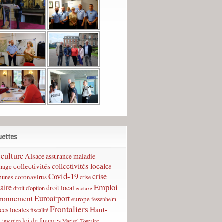
uettes
culture
Alsace
assurance maladie
collectivités
collectivités locales
mage
Covid-19
crise
coronavirus
unes
crise
Emploi
taire
droit local
droit d'option
ecotaxe
Euroairport
ironnement
europe
fessenheim
Frontaliers
Haut-
ces locales
fiscalité
n
loi de finances
insertion
Marisol Touraine