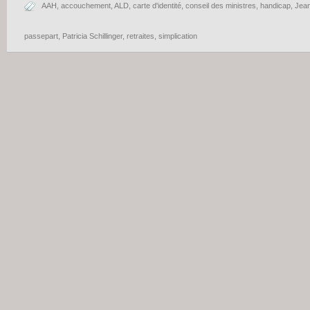
AAH
,
accouchement
,
ALD
,
carte d'identité
,
conseil des ministres
,
handicap
,
Jean
passepart
,
Patricia Schillinger
,
retraites
,
simplication