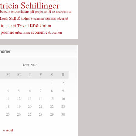
tricia Schillinger
rbateurs endocriniens
plf
rsa
projet de loi de finances
santé
suisse
soins
-Louis
sécurité
Stocamine
une
Union
transport
Travail
opéenne
économie
urbanisme
éducation
ndrier
août 2026
M
M
J
V
S
D
1
2
4
5
6
7
8
9
11
12
13
14
15
16
18
19
20
21
22
23
25
26
27
28
29
30
« Août