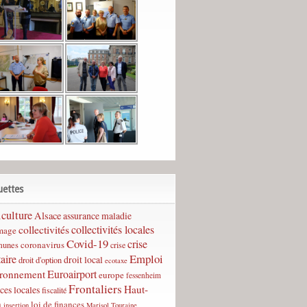
uettes
culture
Alsace
assurance maladie
collectivités
collectivités locales
mage
Covid-19
crise
coronavirus
unes
crise
Emploi
taire
droit local
droit d'option
ecotaxe
Euroairport
ironnement
europe
fessenheim
Frontaliers
Haut-
ces locales
fiscalité
n
loi de finances
insertion
Marisol Touraine