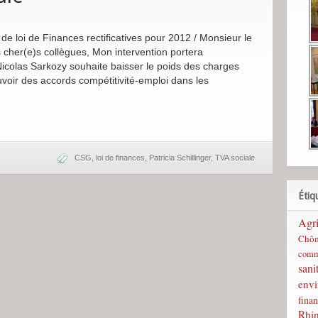
de loi de Finances rectificatives pour 2012 / Monsieur le
 cher(e)s collègues, Mon intervention portera
Nicolas Sarkozy souhaite baisser le poids des charges
uvoir des accords compétitivité-emploi dans les
CSG
,
loi de finances
,
Patricia Schillinger
,
TVA sociale
Étiq
Agri
Chô
comm
sani
env
finan
Rhi