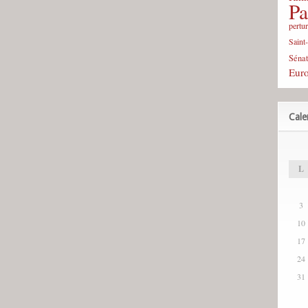
Pa
pertu
Saint
Sénat
Eur
Cale
L
3
10
17
24
31