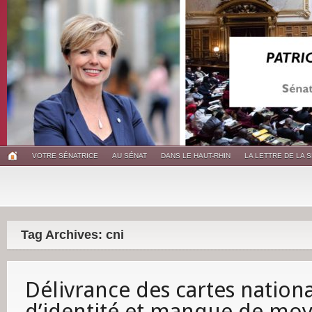
VOTRE SÉNATRICE
AU SÉNAT
DANS LE HAUT-RHIN
LA LETTRE DE LA 
Tag Archives: cni
Délivrance des cartes nation
d’identité et manque de mo