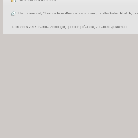
bloc communal
,
Christine Pirès-Beaune
,
communes
,
Estelle Grelier
,
FDPTP
,
Jea
de finances 2017
,
Patricia Schillinger
,
question préalable
,
variable d'ajustement