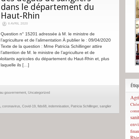
dans le département du
Haut-Rhin
6 AVRIL 2020
Question n° 15201 adressée à M. le ministre de
l’agriculture et de l’alimentation À publier le : 09/04/2020
Texte de la question : Mme Patricia Schillinger attire
l’attention de M. le ministre de l’agriculture et de
xploitants agricoles du département du Haut-Rhin et, plus
laquelle ils […]
Étiq
e au gouvernement
,
Uncategorized
Agri
Chô
a
,
coronavirus
,
Covid-19
,
fids68
,
indemnisation
,
Patricia Schillinger
,
sanglier
comm
sani
env
finan
Rhi