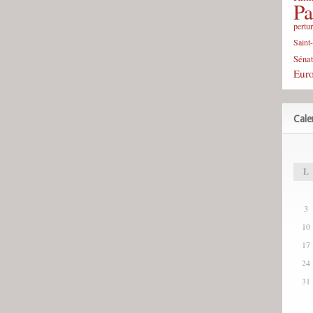
Pa
pertu
Saint
Sénat
Eur
Cale
L
3
10
17
24
31