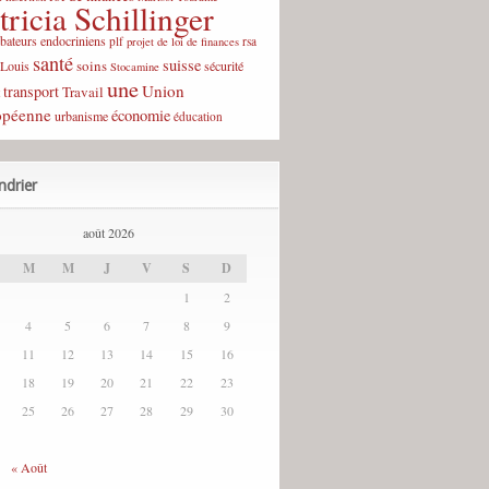
tricia Schillinger
rbateurs endocriniens
plf
rsa
projet de loi de finances
santé
suisse
soins
-Louis
sécurité
Stocamine
une
Union
transport
Travail
opéenne
économie
urbanisme
éducation
ndrier
août 2026
M
M
J
V
S
D
1
2
4
5
6
7
8
9
11
12
13
14
15
16
18
19
20
21
22
23
25
26
27
28
29
30
« Août