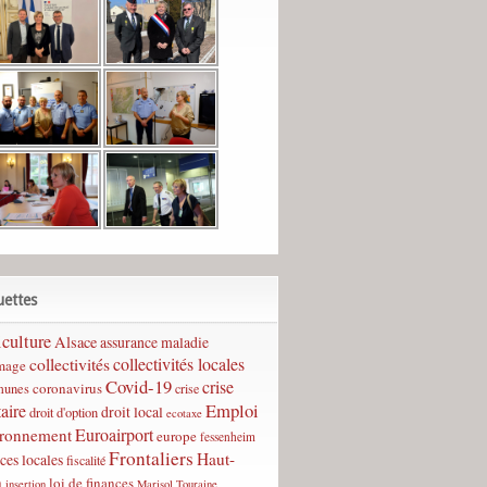
uettes
culture
Alsace
assurance maladie
collectivités
collectivités locales
mage
Covid-19
crise
coronavirus
unes
crise
Emploi
taire
droit local
droit d'option
ecotaxe
Euroairport
ironnement
europe
fessenheim
Frontaliers
Haut-
ces locales
fiscalité
n
loi de finances
insertion
Marisol Touraine