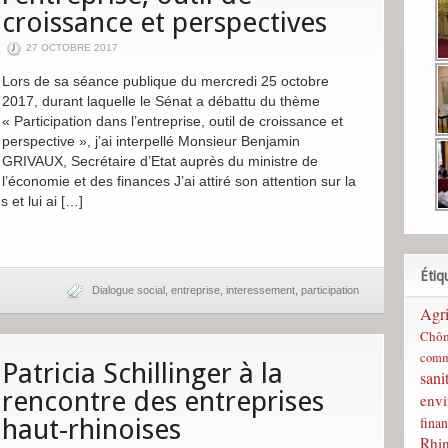
croissance et perspectives
27 OCTOBRE 2017
Lors de sa séance publique du mercredi 25 octobre
2017, durant laquelle le Sénat a débattu du thème
« Participation dans l’entreprise, outil de croissance et
perspective », j’ai interpellé Monsieur Benjamin
GRIVAUX, Secrétaire d’Etat auprès du ministre de
l’économie et des finances J’ai attiré son attention sur la
s et lui ai […]
Étiq
Dialogue social
,
entreprise
,
interessement
,
participation
Agri
Chô
comm
Patricia Schillinger à la
sani
rencontre des entreprises
env
finan
haut-rhinoises
Rhi