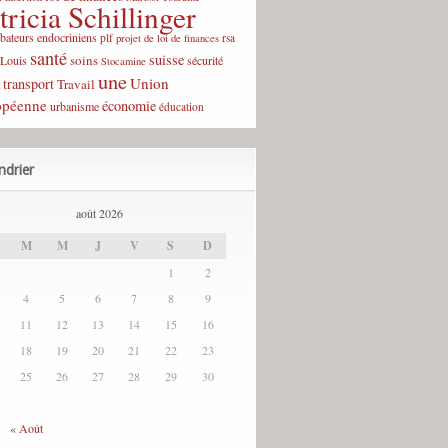
tricia Schillinger
rbateurs endocriniens
plf
rsa
projet de loi de finances
santé
suisse
soins
-Louis
sécurité
Stocamine
une
Union
transport
Travail
opéenne
économie
urbanisme
éducation
ndrier
août 2026
M
M
J
V
S
D
1
2
4
5
6
7
8
9
11
12
13
14
15
16
18
19
20
21
22
23
25
26
27
28
29
30
« Août