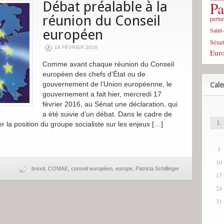
Pa
Débat préalable à la
réunion du Conseil
pertu
Saint
européen
Sénat
19 FÉVRIER 2016
Eur
Comme avant chaque réunion du Conseil
européen des chefs d’État ou de
gouvernement de l’Union européenne, le
Cale
gouvernement a fait hier, mercredi 17
février 2016, au Sénat une déclaration, qui
a été suivie d’un débat. Dans le cadre de
L
er la position du groupe socialiste sur les enjeux […]
3
10
brexit
,
COMAE
,
conseil européen
,
europe
,
Patricia Schillinger
17
24
31