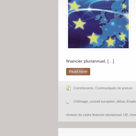
financier pluriannuel, […]
Read more
Commissions
,
Communiqués de presse
Chômage
,
conseil européen
,
débat
,
Emplo
révision du cadre financier pluriannuel
,
UE
,
Uni