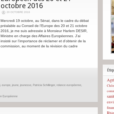
octobre 2016
20 OCTOBRE 2016
Mercredi 19 octobre, au Sénat, dans le cadre du débat
préalable au Conseil de l’Europe des 20 et 21 octobre
2016, je me suis adressée à Monsieur Harlem DESIR,
Ministre en charge des Affaires Européennes. J’ai
insisté sur l’importance de réclamer et d’obtenir de la
commission, au moment de la révision du cadre
Étiq
Agri
Chô
i
,
europe
,
jeune
,
jeunesse
,
Patricia Schillinger
,
relance européenne
,
comm
sani
on Européenne
env
finan
Rhi