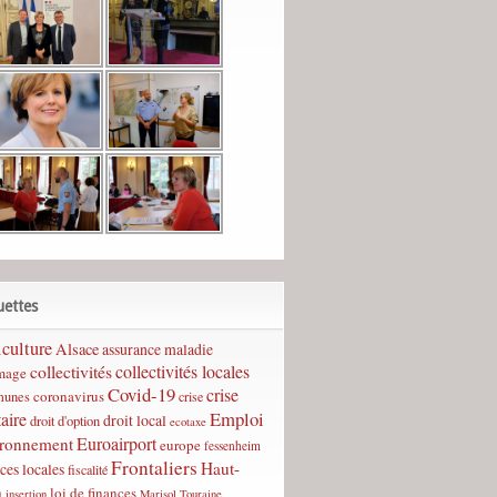
uettes
culture
Alsace
assurance maladie
collectivités
collectivités locales
mage
Covid-19
crise
coronavirus
unes
crise
Emploi
taire
droit local
droit d'option
ecotaxe
Euroairport
ironnement
europe
fessenheim
Frontaliers
Haut-
ces locales
fiscalité
n
loi de finances
insertion
Marisol Touraine