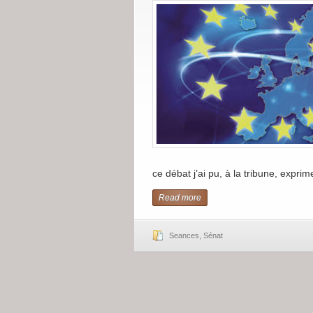
ce débat j’ai pu, à la tribune, exprim
Read more
Seances
,
Sénat