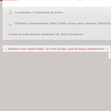
Commissions
,
Communiqués de presse
Chômage
,
conseil européen
,
débat
,
Emploi
,
europe
,
jeune
,
jeunesse
,
Patricia Sch
révision du cadre financier pluriannuel
,
UE
,
Union Européenne
Invitation à une réunion-débat « le revenu de base, nouvelle utopie contemporaine ? »