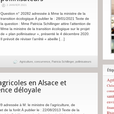
2 JANVIER 2021
Question n° 20282 adressée à Mme la ministre de la
transition écologique À publier le : 28/01/2021 Texte de
la question : Mme Patricia Schillinger attire l’attention de
Mme la ministre de la transition écologique sur le projet
de « plan pollinisateur », présenté le 4 décembre 2020.
Il prévoit de réviser l’arrêté « abeille […]
Agriculture
,
concurrence
,
Patricia Schillinger
,
pollinisateurs
Étiq
Agri
agricoles en Alsace et
Chô
nce déloyale
comm
sani
env
 adressée à M. le ministre de l’agriculture, de
finan
et de la forêt À publier le : 22/08/2013 Texte de la
Rhi