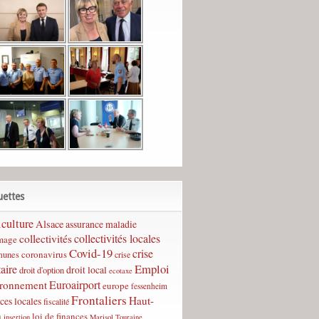
uettes
culture
Alsace
assurance maladie
collectivités
collectivités locales
mage
Covid-19
crise
coronavirus
unes
crise
Emploi
taire
droit local
droit d'option
ecotaxe
Euroairport
ironnement
europe
fessenheim
Frontaliers
Haut-
ces locales
fiscalité
n
loi de finances
insertion
Marisol Touraine