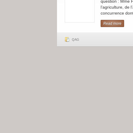
question : Mme Pat
l’agriculture, de 
concurrence dont 
Read more
QAG