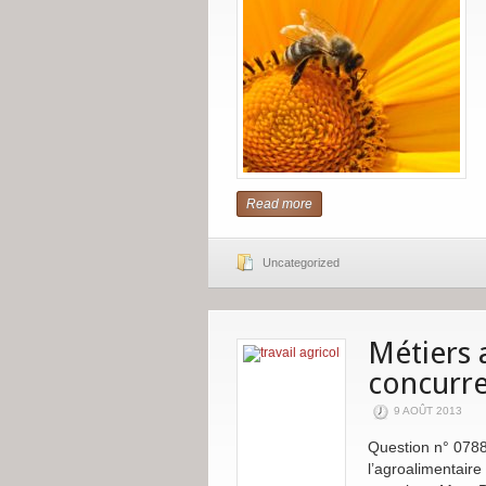
Read more
Uncategorized
Métiers 
concurre
9 AOÛT 2013
Question n° 07889
l’agroalimentaire 