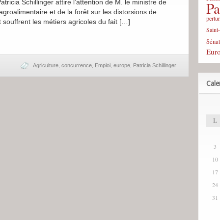
ricia Schillinger attire l’attention de M. le ministre de
Pa
l’agroalimentaire et de la forêt sur les distorsions de
pertu
souffrent les métiers agricoles du fait […]
Saint
Sénat
Eur
Agriculture
,
concurrence
,
Emploi
,
europe
,
Patricia Schillinger
Cale
L
3
10
17
24
31