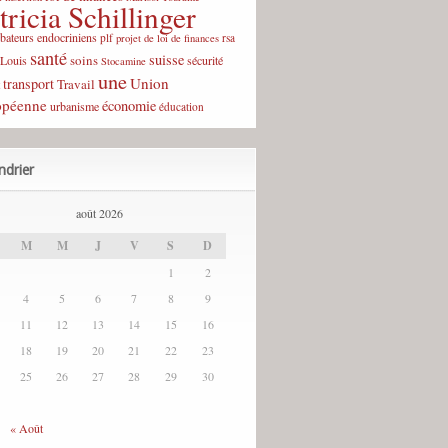
tricia Schillinger
rbateurs endocriniens
plf
rsa
projet de loi de finances
santé
suisse
soins
-Louis
sécurité
Stocamine
une
Union
transport
Travail
opéenne
économie
urbanisme
éducation
ndrier
août 2026
M
M
J
V
S
D
1
2
4
5
6
7
8
9
11
12
13
14
15
16
18
19
20
21
22
23
25
26
27
28
29
30
« Août