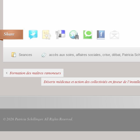
Share
Seances
accès aux soins
,
affaires sociales
,
crise
,
débat
,
Patricia Schi
Formation des maîtres ramoneurs
Déserts médicaux et action des collectivités en faveur de l’instal
© 2026 Patricia Schillinger. All Rights Reserved.