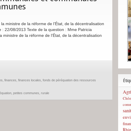
ommunes
ministre de la réforme de l’État, de la décentralisation
le : 22/08/2013 Texte de la question : Mme Patricia
la ministre de la réforme de l’État, de la décentralisation
Étiq
es
,
finances
,
finances locales
,
fonds de péréquation des ressources
Agri
équation
,
petites communes
,
rurale
Chô
comm
sani
env
finan
Rhi