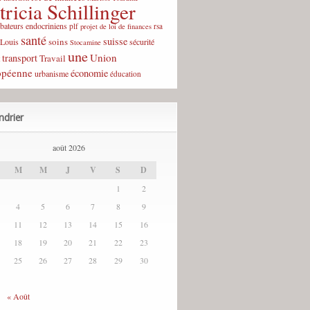
tricia Schillinger
rbateurs endocriniens
plf
rsa
projet de loi de finances
santé
suisse
soins
-Louis
sécurité
Stocamine
une
Union
transport
Travail
opéenne
économie
urbanisme
éducation
ndrier
août 2026
M
M
J
V
S
D
1
2
4
5
6
7
8
9
11
12
13
14
15
16
18
19
20
21
22
23
25
26
27
28
29
30
« Août