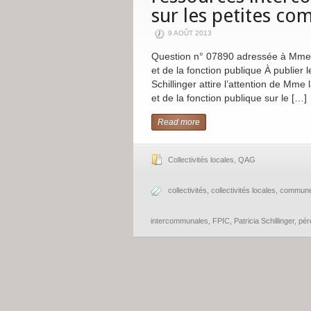
sur les petites c
9 AOÛT 2013
Question n° 07890 adressée à Mme la 
et de la fonction publique À publier 
Schillinger attire l’attention de Mme 
et de la fonction publique sur le […]
Read more
Collectivités locales
,
QAG
collectivités
,
collectivités locales
,
commun
intercommunales
,
FPIC
,
Patricia Schillinger
,
pér