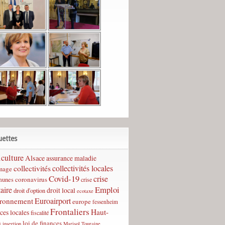
uettes
culture
Alsace
assurance maladie
collectivités
collectivités locales
mage
Covid-19
crise
coronavirus
unes
crise
Emploi
taire
droit local
droit d'option
ecotaxe
Euroairport
ironnement
europe
fessenheim
Frontaliers
Haut-
ces locales
fiscalité
n
loi de finances
insertion
Marisol Touraine