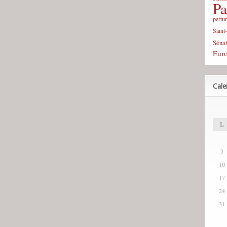
Pa
pertu
Saint
Sénat
Eur
Cale
L
3
10
17
24
31