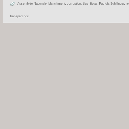
Assemblée Nationale
,
blanchiment
,
corruption
,
élus
,
fiscal
,
Patricia Schillinger
,
re
transparence