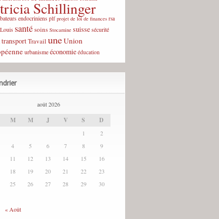
tricia Schillinger
rbateurs endocriniens
plf
rsa
projet de loi de finances
santé
suisse
soins
-Louis
sécurité
Stocamine
une
Union
transport
Travail
opéenne
économie
urbanisme
éducation
ndrier
août 2026
M
M
J
V
S
D
1
2
4
5
6
7
8
9
11
12
13
14
15
16
18
19
20
21
22
23
25
26
27
28
29
30
« Août