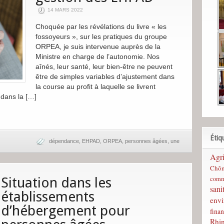
14 MARS 2022
Choquée par les révélations du livre « les
fossoyeurs », sur les pratiques du groupe
ORPEA, je suis intervenue auprès de la
Ministre en charge de l’autonomie. Nos
aînés, leur santé, leur bien-être ne peuvent
être de simples variables d’ajustement dans
la course au profit à laquelle se livrent
 dans la […]
Étiq
dépendance
,
EHPAD
,
ORPEA
,
personnes âgées
,
une
Agri
Chô
comm
Situation dans les
sani
établissements
env
d’hébergement pour
finan
Rhi