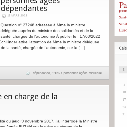
personnes âgées
Pa
dépendantes
pertu
11 MARS 2022
Saint
Sénat
Question n° 27248 adressée à Mme la ministre
Eur
déléguée auprès du ministre des solidarités et de la
santé, chargée de l’autonomie À publier le : 17/03/2022
chillinger attire l’attention de Mme la ministre déléguée
t de la santé, chargée de l’autonomie, sur la […]
Cale
L
dépendance
,
EHPAD
,
personnes âgées
,
vieillesse
3
10
e en charge de la
17
24
31
ité du jeudi 9 novembre 2017, j’ai interrogé la Ministre
dame Agnès BUZYN sur la prise en charge de la