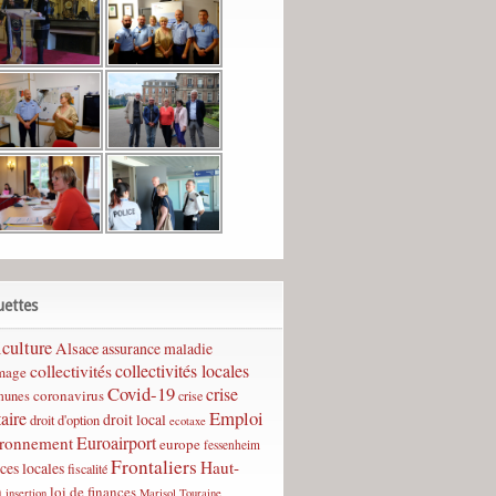
uettes
culture
Alsace
assurance maladie
collectivités
collectivités locales
mage
Covid-19
crise
coronavirus
unes
crise
Emploi
taire
droit local
droit d'option
ecotaxe
Euroairport
ironnement
europe
fessenheim
Frontaliers
Haut-
ces locales
fiscalité
n
loi de finances
insertion
Marisol Touraine