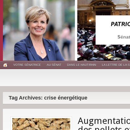
VOTRE SÉNATRICE
AU SÉNAT
DANS LE HAUT-RHIN
LA LETTRE DE LA 
Tag Archives: crise énergétique
Augmentatio
des pellets 