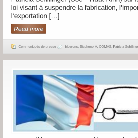
loi visant à suspendre la fabrication, l’impor
l’exportation […]
Read more
Communiqués de presse
biberons
,
Bisphénol A
,
COMAS
,
Patricia Schilling