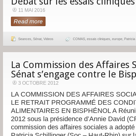
Débat sur les essais cliniques
11 MAI 2016
Read more
Seances
,
Sénat
,
Videos
COMAS
,
essais cliniques
,
europe
,
Patricia
La Commission des Affaires S
Sénat s’engage contre le Bis
3 OCTOBRE 2012
LA COMMISSION DES AFFAIRES SOC
LE RETRAIT PROGRAMMÉ DES COND
ALIMENTAIRES EN BISPHÉNOL A Réunie 
2012 sous la présidence d’Annie David (CR
commission des affaires sociales a adopté 
Patricia Schillinger (Soc – Haut-Rhin) sur l