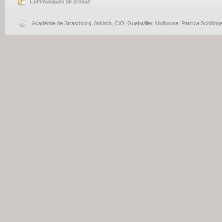
Communiqués de presse
Académie de Strasbourg
,
Altkirch
,
CIO
,
Guebwiller
,
Mulhouse
,
Patricia Schilling