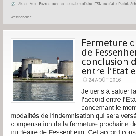
Alsace
,
Axpo
,
Beznau
,
centrale
,
centrale nucléaire
,
IFSN
,
nucléaire
,
Patricia Schi
Westinghouse
Fermeture de
de Fessenhe
conclusion 
entre l’Etat 
24 AOÛT 2016
Je tiens à saluer l
l’accord entre l’Et
concernant le mont
modalités de l’indemnisation qui sera ver
compensation de la fermeture prochaine de
nucléaire de Fessenheim. Cet accord cons