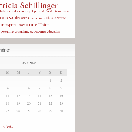
tricia Schillinger
rbateurs endocriniens
plf
rsa
projet de loi de finances
santé
suisse
soins
-Louis
sécurité
Stocamine
une
Union
transport
Travail
opéenne
économie
urbanisme
éducation
ndrier
août 2026
M
M
J
V
S
D
1
2
4
5
6
7
8
9
11
12
13
14
15
16
18
19
20
21
22
23
25
26
27
28
29
30
« Août