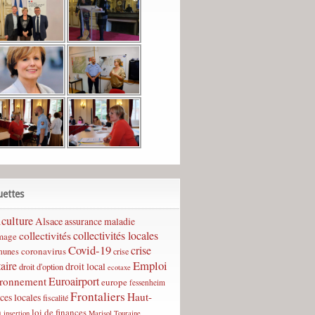
uettes
culture
Alsace
assurance maladie
collectivités
collectivités locales
mage
Covid-19
crise
coronavirus
unes
crise
Emploi
taire
droit local
droit d'option
ecotaxe
Euroairport
ironnement
europe
fessenheim
Frontaliers
Haut-
ces locales
fiscalité
n
loi de finances
insertion
Marisol Touraine