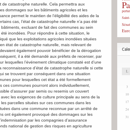
Pa
at de catastrophe naturelle. Cela permettra aux
 les dommages sur les bâtiments agricoles et les
pertu
ance permet le maintien de l’éligibilité des aides de la
Saint
tains cas, l’état de catastrophe naturelle n’a pas été
Sénat
 bâtiments, excluant de fait des communes au sein
Eur
 été inondées. Pour répondre à cette situation, le
diqué que les exploitations agricoles inondées situées
 état de catastrophe naturelle, mais relevant de
Cale
 devaient également pouvoir bénéficier de la dérogation
nséquent, il a été demandé aux préfets de recenser, par
ur lesquelles l’événement climatique constaté est d’une
r la reconnaissance d’état de catastrophe naturelle si cette
L
qui se trouvent par conséquent dans une situation
nes pour lesquelles cet état a été formellement
ns ces communes pourront alors individuellement,
3
ossible d’assurer par semis ou resemis un couvert
10
avec les exigences de culture principale au sens de la
17
 les parcelles situées sur ces communes dans les
situées dans une commune reconnue par un arrêté de
24
ions ont également provoqué des dommages sur les
31
 l’indemnisation par les compagnies d’assurance
nds national de gestion des risques en agriculture