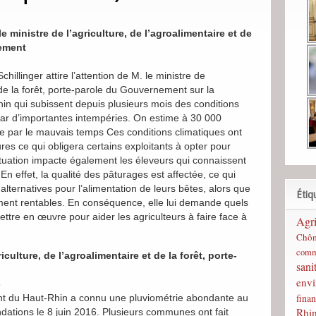
 ministre de l’agriculture, de l’agroalimentaire et de
nement
hillinger attire l’attention de M. le ministre de
t de la forêt, porte-parole du Gouvernement sur la
hin qui subissent depuis plusieurs mois des conditions
s par d’importantes intempéries. On estime à 30 000
ée par le mauvais temps Ces conditions climatiques ont
ures ce qui obligera certains exploitants à opter pour
situation impacte également les éleveurs qui connaissent
En effet, la qualité des pâturages est affectée, ce qui
alternatives pour l’alimentation de leurs bêtes, alors que
Étiq
ilement rentables. En conséquence, elle lui demande quels
ttre en œuvre pour aider les agriculteurs à faire face à
Agri
Chô
comm
culture, de l’agroalimentaire et de la forêt, porte-
sani
env
6
finan
nt du Haut-Rhin a connu une pluviométrie abondante au
Rhi
ndations le
8 juin 2016
. Plusieurs communes ont fait