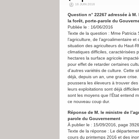
16 JUIN 2016
Question n° 22267 adressée à M. le
la forêt, porte-parole du Gouver
Publiée le : 16/06/2016
Texte de la question : Mme Patricia Sc
l’agriculture, de l’agroalimentaire e
situation des agriculteurs du Haut-R
climatiques difficiles, caractérisée
hectares la surface agricole impact
pour effet de retarder certaines cult
d’autres variétés de culture. Cette 
déjà, depuis un an, une grave crise. 
poussera les éleveurs à trouver des 
leurs exploitations sont déjà diffic
sont les moyens que l’État entend me
ce nouveau coup dur.
Réponse de M. le ministre de l’agri
parole du Gouvernement
À publier le : 15/09/2016, page 392
Texte de la réponse : Le départeme
cours du printemps 2016 et des ino