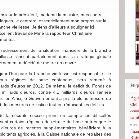
nsieur le président, madame la ministre, mes chers
llègues, je centrerai essentiellement mon propos sur la
nche vieillesse. Je tiens d’ailleurs à souligner ici
excellent travail de Mme la rapporteur Christiane
montès.
 redressement de la situation financière de la branche
eillesse s’inscrit parfaitement dans la stratégie globale
ernement a décidé de mettre en œuvre.
urd’hui pour la branche vieillesse est responsable : le
, tous régimes de base confondus, sera ramené à
Étiq
illiards d’euros en 2012. De même, le déficit du Fonds de
6 milliards d’euros, contre 4,1 milliards d’euros l’année
Agri
iciter. Ainsi, le Gouvernement a pris la pleine mesure de
Chô
nt des mesures de justice tout en réduisant les déficits.
comm
e la sécurité sociale prend en compte les difficultés
sani
sent certains régimes de retraite de base autres que le
env
 d’euros de recettes supplémentaires bénéficiera à la
finan
loitants agricoles, à la Caisse nationale de retraites des
Rhi