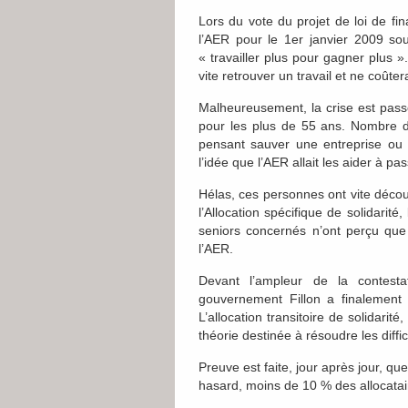
Lors du vote du projet de loi de fin
l’AER pour le 1
er
janvier 2009 sou
« travailler plus pour gagner plus ».
vite retrouver un travail et ne coûtera
Malheureusement, la crise est passé
pour les plus de 55 ans. Nombre d’
pensant sauver une entreprise ou l
l’idée que l’AER allait les aider à 
Hélas, ces personnes ont vite découv
l’Allocation spécifique de solidarité,
seniors concernés n’ont perçu q
l’AER.
Devant l’ampleur de la contesta
gouvernement Fillon a finalement
L’allocation transitoire de solidarité
théorie destinée à résoudre les diffi
Preuve est faite, jour après jour, q
hasard, moins de 10 % des allocatair