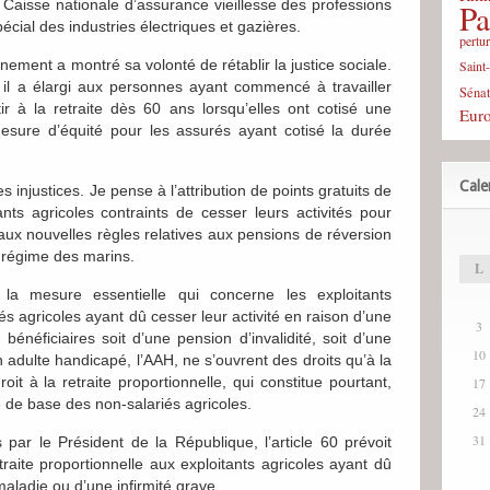
la Caisse nationale d’assurance vieillesse des professions
Pa
pécial des industries électriques et gazières.
pertu
nement a montré sa volonté de rétablir la justice sociale.
Saint
r, il a élargi aux personnes ayant commencé à travailler
Sénat
ir à la retraite dès 60 ans lorsqu’elles ont cotisé une
Eur
 mesure d’équité pour les assurés ayant cotisé la durée
Cale
s injustices. Je pense à l’attribution de points gratuits de
tants agricoles contraints de cesser leurs activités pour
’aux nouvelles règles relatives aux pensions de réversion
e régime des marins.
L
la mesure essentielle qui concerne les exploitants
iés agricoles ayant dû cesser leur activité en raison d’une
3
bénéficiaires soit d’une pension d’invalidité, soit d’une
10
ion adulte handicapé, l’AAH, ne s’ouvrent des droits qu’à la
droit à la retraite proportionnelle, qui constitue pourtant,
17
te de base des non-salariés agricoles.
24
31
ar le Président de la République, l’article 60 prévoit
etraite proportionnelle aux exploitants agricoles ayant dû
maladie ou d’une infirmité grave.