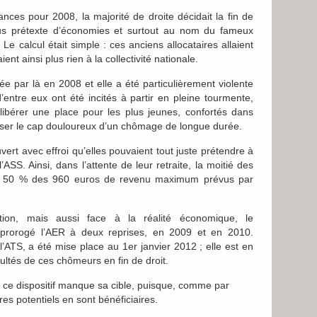
ances pour 2008, la majorité de droite décidait la fin de
s prétexte d’économies et surtout au nom du fameux
 Le calcul était simple : ces anciens allocataires allaient
ient ainsi plus rien à la collectivité nationale.
e par là en 2008 et elle a été particulièrement violente
entre eux ont été incités à partir en pleine tourmente,
ibérer une place pour les plus jeunes, confortés dans
passer le cap douloureux d’un chômage de longue durée.
ert avec effroi qu’elles pouvaient tout juste prétendre à
 l’ASS. Ainsi, dans l’attente de leur retraite, la moitié des
ue 50 % des 960 euros de revenu maximum prévus par
tion, mais aussi face à la réalité économique, le
 prorogé l’AER à deux reprises, en 2009 et en 2010.
, l’ATS, a été mise place au 1
er
janvier 2012 ; elle est en
cultés de ces chômeurs en fin de droit.
ue ce dispositif manque sa cible, puisque, comme par
es potentiels en sont bénéficiaires.