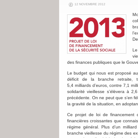
12 NOVEMBRE 2012
Mo
co
bra
l’
De
Le
vi
des finances publiques que le Gouv
Le budget qui nous est proposé aujo
déficit de la branche retraite
5,4 milliards d’euros, contre 7,1 m
solidarité vieillesse s’élèvera à 2,
précédente. On ne peut que s’en fél
la gravité de la situation, en adopta
Ce projet de loi de financement d
financières croissantes que connais
régime général. Plus d’un milliard
branche vieillesse du régime des exp