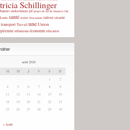
tricia Schillinger
rbateurs endocriniens
plf
rsa
projet de loi de finances
santé
suisse
soins
-Louis
sécurité
Stocamine
une
Union
transport
Travail
opéenne
économie
urbanisme
éducation
ndrier
août 2026
M
M
J
V
S
D
1
2
4
5
6
7
8
9
11
12
13
14
15
16
18
19
20
21
22
23
25
26
27
28
29
30
« Août