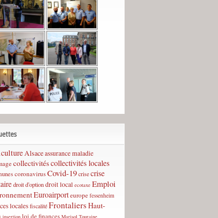
uettes
culture
Alsace
assurance maladie
collectivités
collectivités locales
mage
Covid-19
crise
coronavirus
unes
crise
Emploi
taire
droit local
droit d'option
ecotaxe
Euroairport
ironnement
europe
fessenheim
Frontaliers
Haut-
ces locales
fiscalité
n
loi de finances
insertion
Marisol Touraine