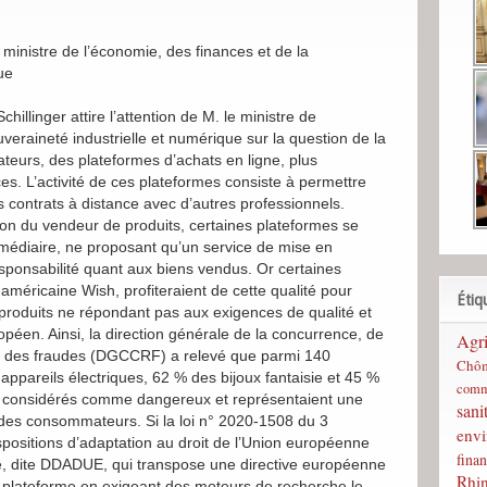
ministre de l’économie, des finances et de la
ue
hillinger attire l’attention de M. le ministre de
uveraineté industrielle et numérique sur la question de la
teurs, des plateformes d’achats en ligne, plus
 L’activité de ces plateformes consiste à permettre
contrats à distance avec d’autres professionnels.
ion du vendeur de produits, certaines plateformes se
termédiaire, ne proposant qu’un service de mise en
esponsabilité quant aux biens vendus. Or certaines
méricaine Wish, profiteraient de cette qualité pour
Étiq
es produits ne répondant pas aux exigences de qualité et
opéen. Ainsi, la direction générale de la concurrence, de
Agri
n des fraudes (DGCCRF) a relevé que parmi 140
Chô
ppareils électriques, 62 % des bijoux fantaisie et 45 %
comm
et considérés comme dangereux et représentaient une
sani
 des consommateurs. Si la loi n° 2020-1508 du 3
env
positions d’adaptation au droit de l’Union européenne
finan
e, dite DDADUE, qui transpose une directive européenne
Rhi
 plateforme en exigeant des moteurs de recherche le