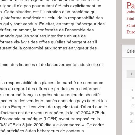
Pa
ligne, il n’a pas pour autant été mis explicitement un
pertu
Cette situation est l’illustration d’un problème qui
plateforme américaine : celui de la responsabilité des
Saint
s qui y sont vendus. En effet, en tant qu’hébergeur des
Sénat
vérifier, en amont, la conformité de l’ensemble des
Eur
demande quelles sont ses intentions en vue de
rmes vis-à-vis des offres qu’elles hébergent et s’il
assurent de la conformité aux normes en vigueur des
Cale
mie, des finances et de la souveraineté industrielle et
L
0
de la responsabilité des places de marché de commerce
urs au regard des offres de produits non conformes
3
sur le marché français représente un enjeu de sécurité
10
ce entre les vendeurs basés dans des pays tiers et les
17
 en Europe. Il convient de rappeler tout d’abord que le
 d’acteurs est de niveau européen, la loi n° 2004-575 du
24
s l’économie numérique (LCEN) ayant transposé en la
31
00/31/CE du 8 juin 2000 dite « e-commerce ». Ce cadre
rché précitées à des hébergeurs de contenus