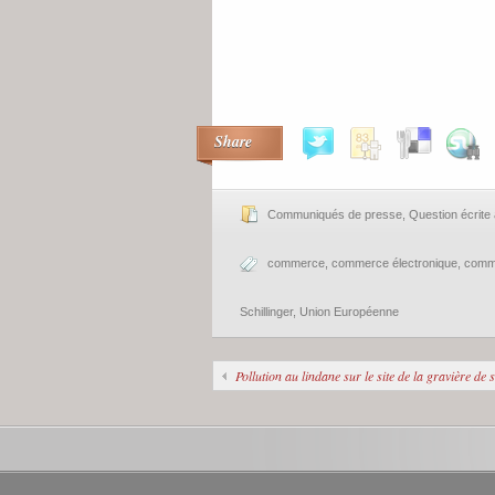
Share
Communiqués de presse
,
Question écrit
commerce
,
commerce électronique
,
comme
Schillinger
,
Union Européenne
Pollution au lindane sur le site de la gravière de 