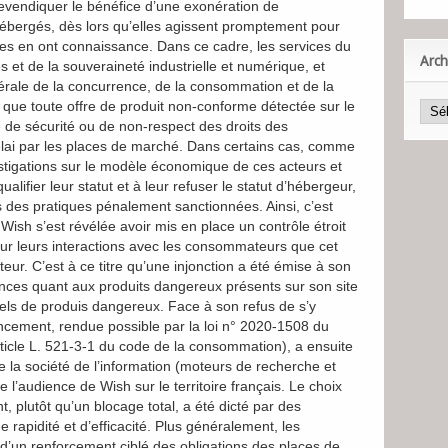
evendiquer le bénéfice d’une exonération de
ébergés, dès lors qu’elles agissent promptement pour
elles en ont connaissance. Dans ce cadre, les services du
Arch
s et de la souveraineté industrielle et numérique, et
rale de la concurrence, de la consommation et de la
e que toute offre de produit non-conforme détectée sur le
e de sécurité ou de non-respect des droits des
élai par les places de marché. Dans certains cas, comme
estigations sur le modèle économique de ces acteurs et
alifier leur statut et à leur refuser le statut d’hébergeur,
s des pratiques pénalement sanctionnées. Ainsi, c’est
ish s’est révélée avoir mis en place un contrôle étroit
 sur leurs interactions avec les consommateurs que cet
teur. C’est à ce titre qu’une injonction a été émise à son
lances quant aux produits dangereux présents sur son site
els de produis dangereux. Face à son refus de s’y
cement, rendue possible par la loi n° 2020-1508 du
rticle L. 521-3-1 du code de la consommation), a ensuite
e la société de l’information (moteurs de recherche et
 l’audience de Wish sur le territoire français. Le choix
, plutôt qu’un blocage total, a été dicté par des
e rapidité et d’efficacité. Plus généralement, les
e d’un renforcement ciblé des obligations des places de