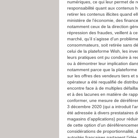
numériques, ce qui leur permet de r
responsabilité quant aux contenus h
retirer les contenus illicites quand 
ministère de l’économie, des finance
notamment ceux de la direction géné
répression des fraudes, veillent à c
marché, qu’il s’agisse d’un problèm
consommateurs, soit retirée sans d
celui de la plateforme Wish, les inv
leurs pratiques ont pu conduire à requ
ou à démontrer leur implication dan
notamment parce que la plateforme W
sur les offres des vendeurs tiers et
opérateur a été requalifié de distribu
encontre face à de multiples défail
et à des lacunes en matière de rapp
conformer, une mesure de déréféren
3 décembre 2020 (qui a introduit l’a
été adressée à divers prestataires d
magasins d’applications) pour réduire
de cette option d’un déréférencement
considérations de proportionnalité, d
autorités françaises partagent l’idé