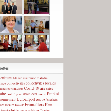
uettes
culture
Alsace
assurance maladie
collectivités
collectivités locales
mage
Covid-19
crise
coronavirus
unes
crise
Emploi
taire
droit local
droit d'option
ecotaxe
Euroairport
ironnement
europe
fessenheim
Frontaliers
Haut-
ces locales
fiscalité
n
loi de finances
insertion
Marisol Touraine