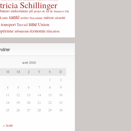
tricia Schillinger
rbateurs endocriniens
plf
rsa
projet de loi de finances
santé
suisse
soins
-Louis
sécurité
Stocamine
une
Union
transport
Travail
opéenne
économie
urbanisme
éducation
ndrier
août 2026
M
M
J
V
S
D
1
2
4
5
6
7
8
9
11
12
13
14
15
16
18
19
20
21
22
23
25
26
27
28
29
30
« Août