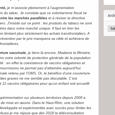
nté,
je m’associe pleinement à l’augmentation
prix du tabac. Je constate que ce volontarisme fiscal se
Arch
ontre les marchés parallèles
et à réviser la directive
ers. J’insiste sur ce point : les produits du tabacs ne sont
s dans notre marché unique. Il faut en tirer les
imitant plus strictement les achats transfrontaliers. A
 prévention par le prix manquera sa cible et achèvera de
frontalières.
rture vaccinale
, je tiens là encore, Madame la Ministre,
ns votre volonté de protection générale de la population
té : en effet la coexistence de vaccins obligatoires et
ourrissons ne permet pas d’atteindre aujourd’hui
inale retenu par l’OMS. Or, le bénéfice d’une couverture
dies graves ne me semble pas discutable. C’est
 11 vaccins obligatoires pour qu’un enfant soit accueilli
expérimentation sur plusieurs territoires depuis 2009 a
s de mise en œuvre. Dans le Haut-Rhin, une solution
 développée et expérimentée avec succès pour limiter les
. Aussi je me réjouis que dès 2018 la téléconsultation