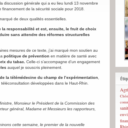
la discussion générale qui a eu lieu lundi 13 novembre
de financement de la sécurité sociale pour 2018.
 marqué de deux qualités essentielles.
la responsabilité et est, ensuite, le fruit de choix
uire sans attendre des réformes structurelles
aines mesures de ce texte, j’ai marqué mon soutien au
sa
politique de prévention
en matière de santé avec
prix du tabac.
Celle-ci s’accompagne d’un engagement
èles
auquel je souscris pleinement.
 de la télémédecine du champ de l’expérimentation
,
Étiq
de téléconsultation développées dans le Haut-Rhin.
Agri
Chô
comm
inistre, Monsieur le Président de la Commission des
sani
orteur général, Madame et Messieurs les rapporteurs,
env
finan
ons cette semaine, le premier de la nouvelle
Rhi