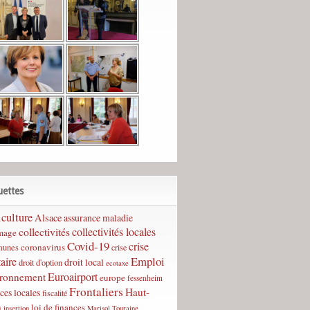
uettes
culture
Alsace
assurance maladie
collectivités
collectivités locales
mage
Covid-19
crise
coronavirus
unes
crise
Emploi
taire
droit local
droit d'option
ecotaxe
Euroairport
ironnement
europe
fessenheim
Frontaliers
Haut-
ces locales
fiscalité
n
loi de finances
insertion
Marisol Touraine