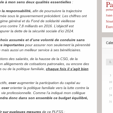
Pa
le à mon sens deux qualités essentielles
:
pertu
 la responsabilité,
afin de poursuivre la trajectoire
Saint
mée sous le gouvernement précédent. Les chiffres ont
égime général et du Fond de solidarité vieillesse
Sénat
Eur
uros contre 7,8 milliards en 2016. L’objectif est
’apurer la dette de la sécurité sociale d’ici 2024.
e choix assumés et d’une volonté de conduire sans
Cale
es importantes
pour assurer non seulement la pérennité
 mais aussi un meilleur service à ses bénéficiaires.
ations des salariés, de la hausse de la CSG, de la
L
n allégements de cotisations patronales, ou encore des
ou de la politique familiale,
chaque fois il s’agit bien
3
10
ctifs,
oser
augmenter la participation du capital au
,
oser
orienter la politique familiale vers la lutte contre la
17
ée- vie professionnelle. Comme l’a indiqué mon collègue
24
endra donc dans son ensemble ce budget équilibré,
31
ir sur quelques mesures
de ce PLFSS :