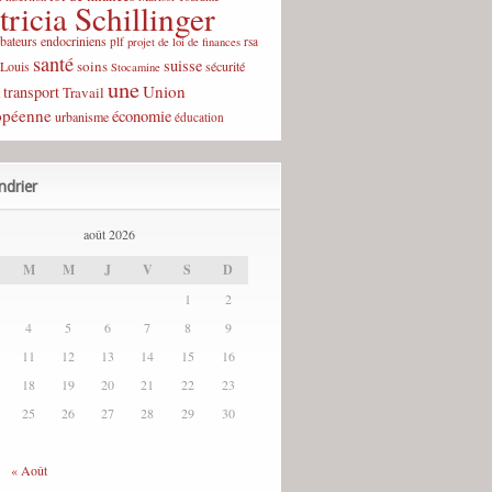
tricia Schillinger
rbateurs endocriniens
plf
rsa
projet de loi de finances
santé
suisse
soins
-Louis
sécurité
Stocamine
une
Union
transport
Travail
opéenne
économie
urbanisme
éducation
ndrier
août 2026
M
M
J
V
S
D
1
2
4
5
6
7
8
9
11
12
13
14
15
16
18
19
20
21
22
23
25
26
27
28
29
30
« Août