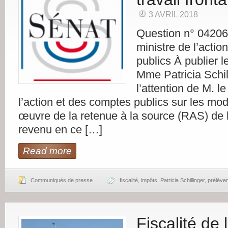
3 AVRIL 2018
Question n° 04206
ministre de l’acti
publics À publier l
Mme Patricia Schill
l’attention de M. le
l’action et des comptes publics sur les mo
œuvre de la retenue à la source (RAS) de l
revenu en ce […]
Read more
Communiqués de presse
fiscalité
,
impôts
,
Patricia Schillinger
,
prélève
Fiscalité de 