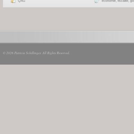
QAG
économie
,
fiscalité
,
gol
© 2026 Patricia Schillinger. All Rights Reserved.