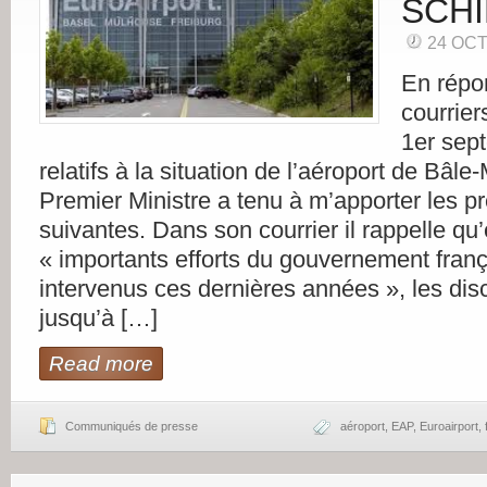
SCHI
24 OC
En répo
courrier
1er sep
relatifs à la situation de l’aéroport de Bâle
Premier Ministre a tenu à m’apporter les p
suivantes. Dans son courrier il rappelle qu
« importants efforts du gouvernement franç
intervenus ces dernières années », les d
jusqu’à […]
Read more
Communiqués de presse
aéroport
,
EAP
,
Euroairport
,