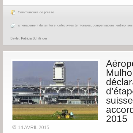
Communiqués de presse
aménagement du territoire
,
collectivités territoriales
,
compensations
,
entreprises
Baylet
,
Patricia Schillinger
Aéropo
Mulho
déclar
d’étap
suisse
accord 
2015
14 AVRIL 2015