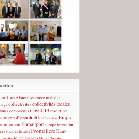
uettes
culture
Alsace
assurance maladie
collectivités
collectivités locales
mage
Covid-19
crise
coronavirus
unes
crise
Emploi
taire
droit local
droit d'option
ecotaxe
Euroairport
ironnement
europe
fessenheim
Frontaliers
Haut-
ces locales
fiscalité
n
loi de finances
insertion
Marisol Touraine