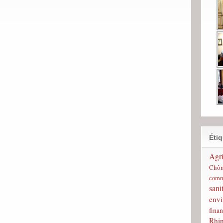
Étiq
Agri
Chô
comm
sani
env
finan
Rhi