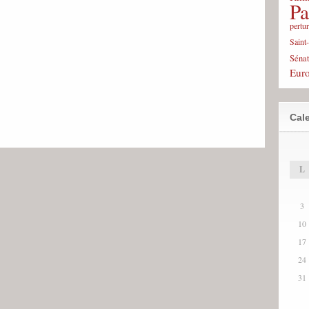
Pa
pertu
Saint
Sénat
Eur
Cale
L
3
10
17
24
31