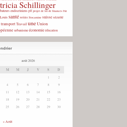
tricia Schillinger
rbateurs endocriniens
plf
rsa
projet de loi de finances
santé
suisse
soins
-Louis
sécurité
Stocamine
une
Union
transport
Travail
opéenne
économie
urbanisme
éducation
ndrier
août 2026
M
M
J
V
S
D
1
2
4
5
6
7
8
9
11
12
13
14
15
16
18
19
20
21
22
23
25
26
27
28
29
30
« Août