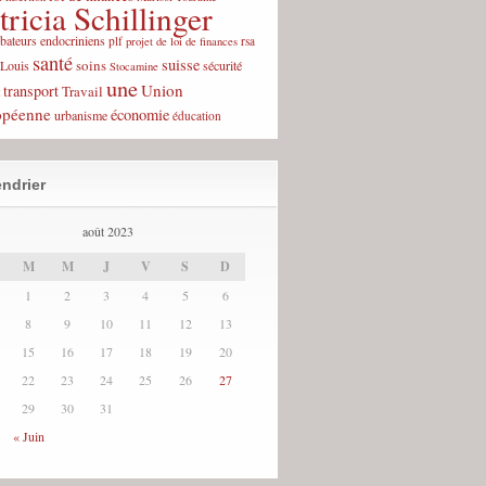
tricia Schillinger
rbateurs endocriniens
plf
rsa
projet de loi de finances
santé
suisse
soins
-Louis
sécurité
Stocamine
une
Union
transport
Travail
opéenne
économie
urbanisme
éducation
ndrier
août 2023
M
M
J
V
S
D
1
2
3
4
5
6
8
9
10
11
12
13
15
16
17
18
19
20
22
23
24
25
26
27
29
30
31
« Juin