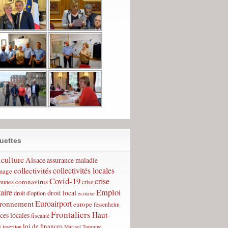
uettes
culture
Alsace
assurance maladie
collectivités
collectivités locales
mage
Covid-19
crise
coronavirus
unes
crise
Emploi
taire
droit local
droit d'option
ecotaxe
Euroairport
ironnement
europe
fessenheim
Frontaliers
Haut-
ces locales
fiscalité
n
loi de finances
insertion
Marisol Touraine