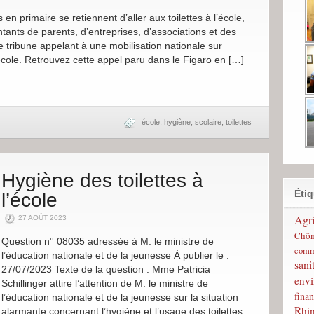
en primaire se retiennent d’aller aux toilettes à l’école,
tants de parents, d’entreprises, d’associations et des
e tribune appelant à une mobilisation nationale sur
l’école. Retrouvez cette appel paru dans le Figaro en […]
école
,
hygiène
,
scolaire
,
toilettes
Hygiène des toilettes à
Étiq
l’école
Agri
27 AOÛT 2023
Chô
Question n° 08035 adressée à M. le ministre de
comm
l’éducation nationale et de la jeunesse À publier le :
sani
27/07/2023 Texte de la question : Mme Patricia
env
Schillinger attire l’attention de M. le ministre de
finan
l’éducation nationale et de la jeunesse sur la situation
Rhi
alarmante concernant l’hygiène et l’usage des toilettes