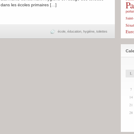
Pa
dans les écoles primaires […]
pertu
Saint
Sénat
Eur
école
,
éducation
,
hygiène
,
toilettes
Cale
L
7
14
21
28