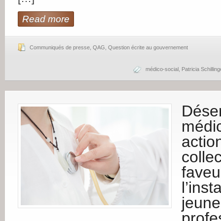
Read more
Communiqués de presse
,
QAG
,
Question écrite au gouvernement
médico-social
,
Patricia Schilling
Déser
médic
actio
collec
faveu
l’inst
jeune
profe