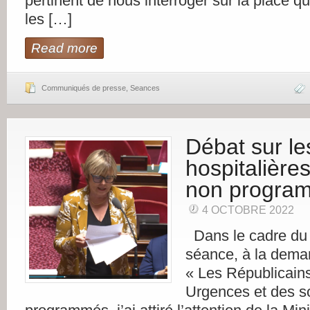
pertinent de nous interroger sur la place q
les […]
Read more
Communiqués de presse
,
Seances
Débat sur l
hospitalières
non progra
4 OCTOBRE 2022
Dans le cadre du 
séance, à la dema
« Les Républicains
Urgences et des s