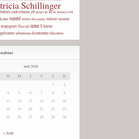
tricia Schillinger
rbateurs endocriniens
plf
rsa
projet de loi de finances
santé
suisse
soins
-Louis
sécurité
Stocamine
une
Union
transport
Travail
opéenne
économie
urbanisme
éducation
ndrier
août 2026
M
M
J
V
S
D
1
2
4
5
6
7
8
9
11
12
13
14
15
16
18
19
20
21
22
23
25
26
27
28
29
30
« Août