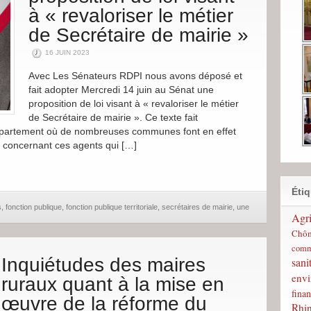
à « revaloriser le métier
de Secrétaire de mairie »
16 JUIN 2023
Avec Les Sénateurs RDPI nous avons déposé et
fait adopter Mercredi 14 juin au Sénat une
proposition de loi visant à « revaloriser le métier
de Secrétaire de mairie ». Ce texte fait
département où de nombreuses communes font en effet
t concernant ces agents qui […]
Étiq
s
,
fonction publique
,
fonction publique territoriale
,
secrétaires de mairie
,
une
Agri
Chô
comm
Inquiétudes des maires
sani
env
ruraux quant à la mise en
finan
œuvre de la réforme du
Rhi