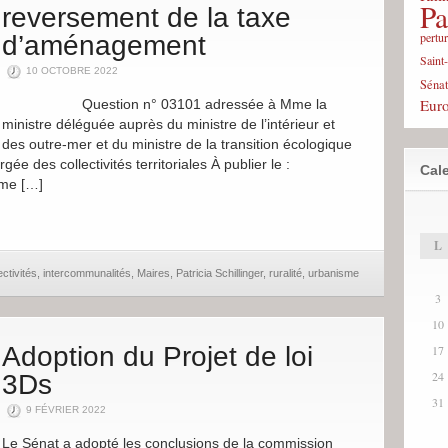
Pa
reversement de la taxe
pertu
d’aménagement
Saint
10 OCTOBRE 2022
Sénat
Eur
Question n° 03101 adressée à Mme la
ministre déléguée auprès du ministre de l’intérieur et
des outre-mer et du ministre de la transition écologique
gée des collectivités territoriales À publier le :
Cale
Mme […]
L
ectivités
,
intercommunalités
,
Maires
,
Patricia Schillinger
,
ruralité
,
urbanisme
3
10
Adoption du Projet de loi
17
24
3Ds
31
9 FÉVRIER 2022
Le Sénat a adopté les conclusions de la commission