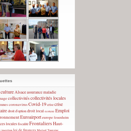
uettes
culture
Alsace
assurance maladie
collectivités
collectivités locales
mage
Covid-19
crise
coronavirus
unes
crise
Emploi
taire
droit local
droit d'option
ecotaxe
Euroairport
ironnement
europe
fessenheim
Frontaliers
Haut-
ces locales
fiscalité
n
loi de finances
insertion
Marisol Touraine