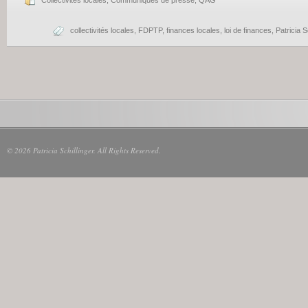
Collectivités locales
,
Communiqués de presse
,
QAG
collectivités locales
,
FDPTP
,
finances locales
,
loi de finances
,
Patricia S
© 2026 Patricia Schillinger. All Rights Reserved.