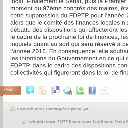
local. Finalement le Sénat, puis le Premier 
moment du 97ème congrès des maires, éta
cette suppression du FDPTP pour l’année 2
alors que le comité des finances locales n
débattu des dispositions qui affecteront les
le cadre de la prochaine loi de finances, le
inquiets quant au sort qui sera réservé à c
l’année 2016. En conséquence, elle souhait
les intentions du Gouvernement en ce qui 
FDPTP, dans le cadre des dispositions con
collectivités qui figureront dans la loi de f
Share
Collectivités locales
,
Communiqués de presse
,
QAG
collectivités locales
,
FDPTP
,
finances locales
,
loi de finances
,
Patricia S