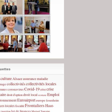
uettes
culture
Alsace
assurance maladie
collectivités
collectivités locales
mage
Covid-19
crise
coronavirus
unes
crise
Emploi
taire
droit local
droit d'option
ecotaxe
Euroairport
ironnement
europe
fessenheim
Frontaliers
Haut-
ces locales
fiscalité
n
loi de finances
insertion
Marisol Touraine