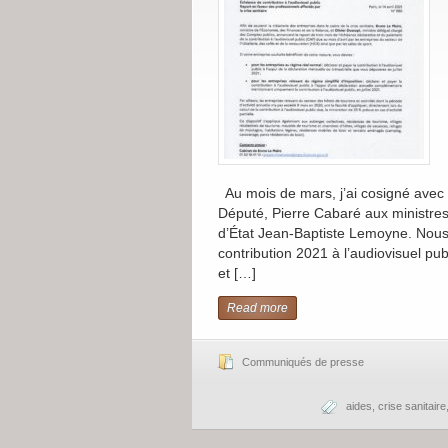
Au mois de mars, j’ai cosigné avec 
Député, Pierre Cabaré aux ministres 
d’État Jean-Baptiste Lemoyne. Nous 
contribution 2021 à l’audiovisuel publ
et […]
Read more
Communiqués de presse
aides
,
crise sanitaire