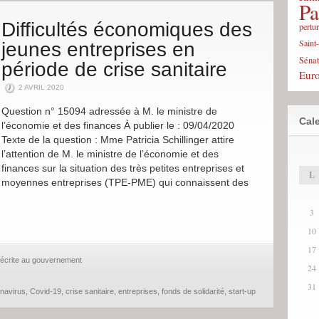
Pa
Difficultés économiques des
pertu
Saint
jeunes entreprises en
Sénat
période de crise sanitaire
Eur
2 AVRIL 2020
Question n° 15094 adressée à M. le ministre de
Cale
l’économie et des finances À publier le : 09/04/2020
Texte de la question : Mme Patricia Schillinger attire
l’attention de M. le ministre de l’économie et des
finances sur la situation des très petites entreprises et
L
moyennes entreprises (TPE-PME) qui connaissent des
3
10
17
 écrite au gouvernement
24
31
navirus
,
Covid-19
,
crise sanitaire
,
entreprises
,
fonds de solidarité
,
start-up