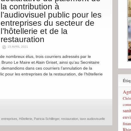
la contribution à
l’audiovisuel public pour les
entreprises du secteur de
l’hôtellerie et de la
restauration
15 AVRIL 2021
de nombreux élus, trois courriers adressés par le
Bruno Le Maire et Alain Griset, ainsi qu’au Secrétaire
demandions dans ces courriers l’annulation de la
ic pour les entreprises de la restauration, de l’hôtellerie
Étiq
Agri
Chô
comm
sani
env
,
entreprises
,
Hôtellerie
,
Patricia Schillinger
,
restauration
,
taxe audiovisuelle
finan
Rhi