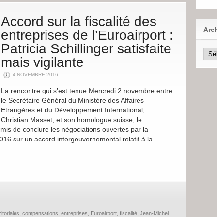
Accord sur la fiscalité des
Arc
entreprises de l’Euroairport :
Patricia Schillinger satisfaite
mais vigilante
4 NOVEMBRE 2016
La rencontre qui s’est tenue Mercredi 2 novembre entre
le Secrétaire Général du Ministère des Affaires
Etrangères et du Développement International,
Christian Masset, et son homologue suisse, le
rmis de conclure les négociations ouvertes par la
2016 sur un accord intergouvernemental relatif à la
ritoriales
,
compensations
,
entreprises
,
Euroairport
,
fiscalité
,
Jean-Michel