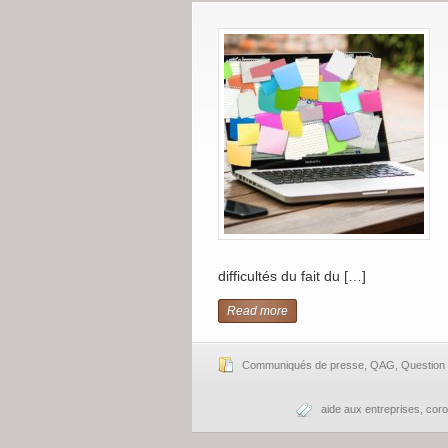
difficultés du fait du […]
Read more
Communiqués de presse
,
QAG
,
Question
aide aux entreprises
,
coro