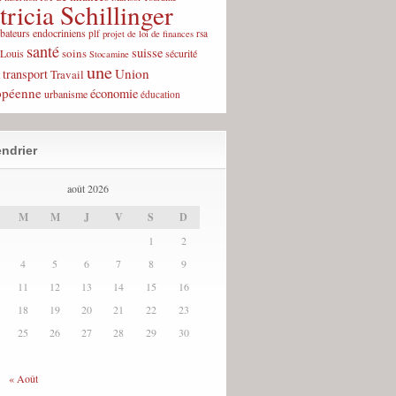
tricia Schillinger
rbateurs endocriniens
plf
rsa
projet de loi de finances
santé
suisse
soins
-Louis
sécurité
Stocamine
une
Union
transport
Travail
opéenne
économie
urbanisme
éducation
ndrier
août 2026
M
M
J
V
S
D
1
2
4
5
6
7
8
9
11
12
13
14
15
16
18
19
20
21
22
23
25
26
27
28
29
30
« Août