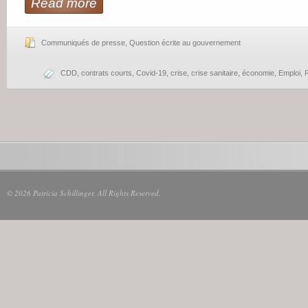
Read more
Communiqués de presse
,
Question écrite au gouvernement
CDD
,
contrats courts
,
Covid-19
,
crise
,
crise sanitaire
,
économie
,
Emploi
,
P
© 2026 Patricia Schillinger. All Rights Reserved.