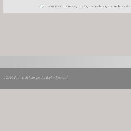
assurance chômage
,
Emploi
,
intermittents
,
intermittents du
© 2026 Patricia Schillinger. All Rights Reserved.