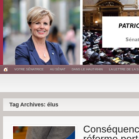
VOTRE SÉNATRICE
AU SÉNAT
DANS LE HAUT-RHIN
LA LETTRE DE LA 
Tag Archives: élus
Conséquence
réforme port