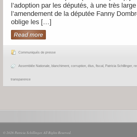
l’adoption par les députés, à une très large
l’amendement de la députée Fanny Dombre
oblige les […]
Read more
Communiqués de presse
Assemblée Nationale
,
blanchiment
,
corruption
,
élus
,
fiscal
,
Patricia Schillinger
,
re
transparence
© 2026 Patricia Schillinger. All Rights Reserved.