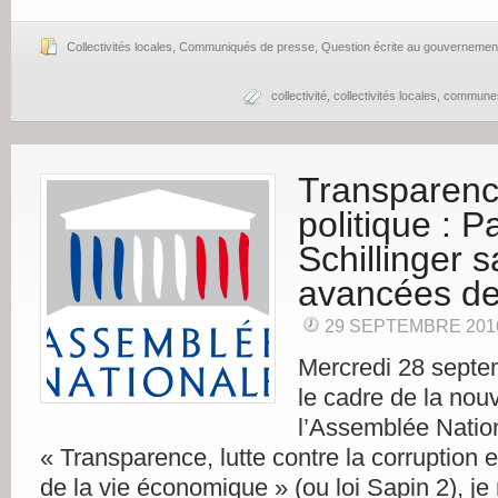
Collectivités locales
,
Communiqués de presse
,
Question écrite au gouvernemen
collectivité
,
collectivités locales
,
commune
Transparence
politique : Pa
Schillinger s
avancées de 
29 SEPTEMBRE 201
Mercredi 28 septe
le cadre de la nouv
l’Assemblée Nation
« Transparence, lutte contre la corruption 
de la vie économique » (ou loi Sapin 2), je 