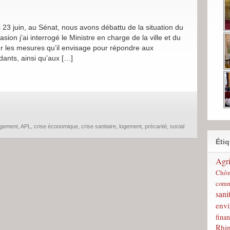
23 juin, au Sénat, nous avons débattu de la situation du
sion j’ai interrogé le Ministre en charge de la ville et du
les mesures qu’il envisage pour répondre aux
édants, ainsi qu’aux […]
ogement
,
APL
,
crise économique
,
crise sanitaire
,
logement
,
précarité
,
social
Étiq
Agri
Chô
comm
sani
env
finan
Rhi