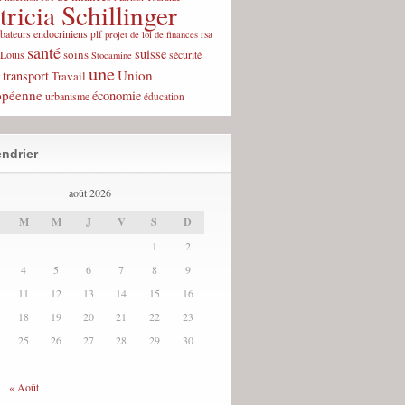
tricia Schillinger
rbateurs endocriniens
plf
rsa
projet de loi de finances
santé
suisse
soins
-Louis
sécurité
Stocamine
une
Union
transport
Travail
opéenne
économie
urbanisme
éducation
ndrier
août 2026
M
M
J
V
S
D
1
2
4
5
6
7
8
9
11
12
13
14
15
16
18
19
20
21
22
23
25
26
27
28
29
30
« Août