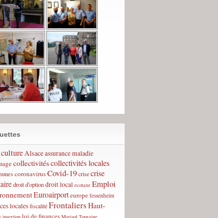
uettes
culture
Alsace
assurance maladie
collectivités
collectivités locales
mage
Covid-19
crise
coronavirus
unes
crise
Emploi
taire
droit local
droit d'option
ecotaxe
Euroairport
ironnement
europe
fessenheim
Frontaliers
Haut-
ces locales
fiscalité
n
loi de finances
insertion
Marisol Touraine