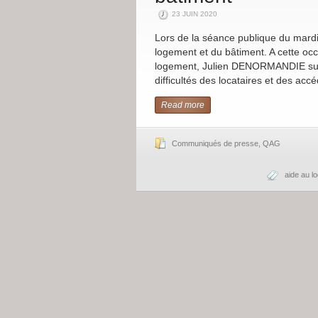
23 JUIN 2020
Lors de la séance publique du mardi 
logement et du bâtiment. A cette occa
logement, Julien DENORMANDIE sur 
difficultés des locataires et des acc
Read more
Communiqués de presse
,
QAG
aide au l