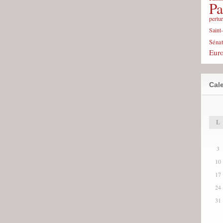
Pa
pertu
Saint
Sénat
Eur
Cale
L
3
10
17
24
31