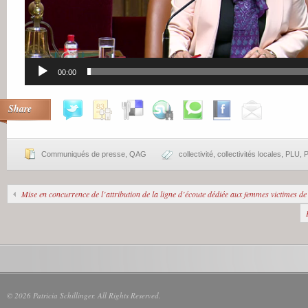
00:00
Share
Communiqués de presse
,
QAG
collectivité
,
collectivités locales
,
PLU
,
P
Mise en concurrence de l’attribution de la ligne d’écoute dédiée aux femmes victimes de
© 2026 Patricia Schillinger. All Rights Reserved.