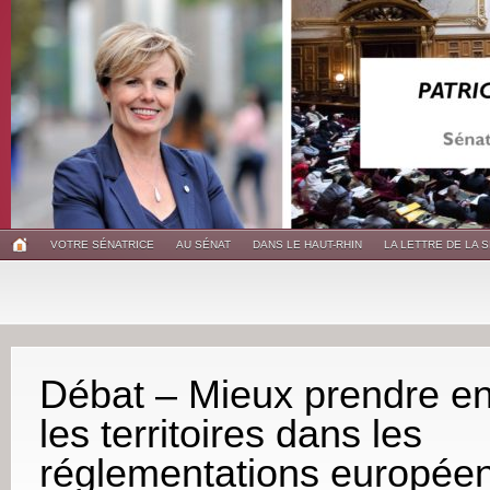
VOTRE SÉNATRICE
AU SÉNAT
DANS LE HAUT-RHIN
LA LETTRE DE LA 
Débat – Mieux prendre e
les territoires dans les
réglementations europée