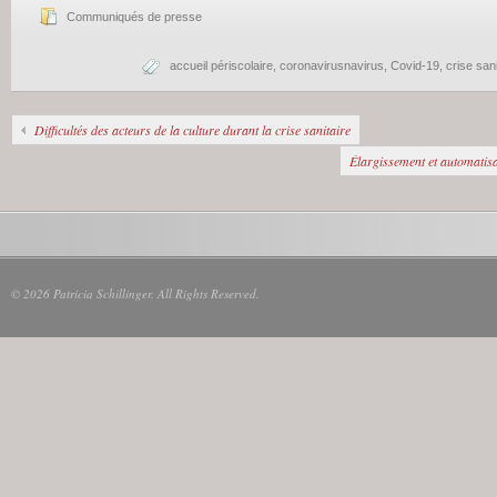
Communiqués de presse
accueil périscolaire
,
coronavirusnavirus
,
Covid-19
,
crise sani
Difficultés des acteurs de la culture durant la crise sanitaire
Élargissement et automatis
© 2026 Patricia Schillinger. All Rights Reserved.