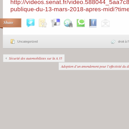
http://videos.senat.fr/video.588044_5aa7
publique-du-13-mars-2018-apres-midi?ti
Share
Uncategorized
droit à l
Sécurité des automobilistes sur la A 35
Adoption d’un amendement pour l’effectivité du dr