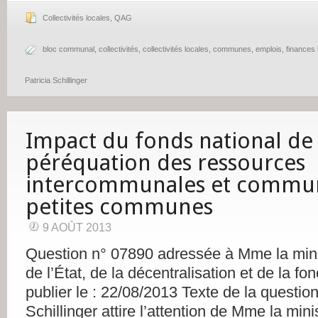
Collectivités locales
,
QAG
bloc communal
,
collectivités
,
collectivités locales
,
communes
,
emplois
,
finances 
Patricia Schillinger
Impact du fonds national de
péréquation des ressources
intercommunales et communa
petites communes
9 AOÛT 2013
Question n° 07890 adressée à Mme la mini
de l’État, de la décentralisation et de la fo
publier le : 22/08/2013 Texte de la questio
Schillinger attire l’attention de Mme la mini