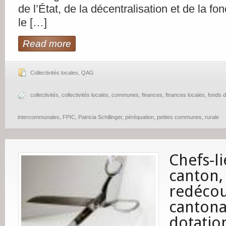
de l’État, de la décentralisation et de la fo
le […]
Read more
Collectivités locales
,
QAG
collectivités
,
collectivités locales
,
communes
,
finances
,
finances locales
,
fonds 
intercommunales
,
FPIC
,
Patricia Schillinger
,
péréquation
,
petites communes
,
rurale
Chefs-l
canton,
redéco
cantona
dotatio